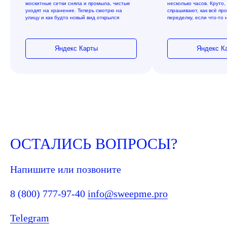
москитные сетки сняла и промыла, чистые
несколько часов. Круто,
уходят на хранение. Теперь смотрю на
спрашивают, как всё пр
улицу и как будто новый вид открылся
переделку, если что-то 
Яндекс Карты
Яндекс К
ОСТАЛИСЬ ВОПРОСЫ?
Напишите или позвоните
8 (800) 777-97-40
info@sweepme.pro
Telegram