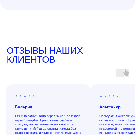
ОТЗЫВЫ НАШИХ
КЛИЕНТОВ
⭐ ⭐ ⭐ ⭐ ⭐
⭐ ⭐ ⭐ ⭐ ⭐
Валерия
Александр
Решила помыть окна перед зимой, заказала
Пользуюсь SweepMe уже
через SweepMe. Приложение удобное,
снова всё отлично. При
сразу видно, кто может взять заказ и за
понятное, можно перепи
какую цену. Мойщица опытная,стекла без
поддержкой и с компани
разводов, рамы и подоконники чистые. Даже
приедет на уборку. Сде