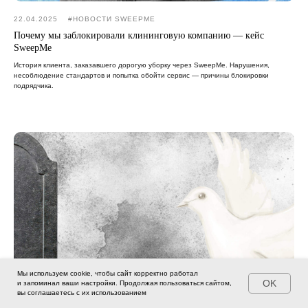
22.04.2025
#НОВОСТИ SWEEPME
Почему мы заблокировали клининговую компанию — кейс
SweepMe
История клиента, заказавшего дорогую уборку через SweepMe. Нарушения,
несоблюдение стандартов и попытка обойти сервис — причины блокировки
подрядчика.
Мы используем cookie, чтобы сайт корректно работал
OK
и запоминал ваши настройки. Продолжая пользоваться сайтом,
вы соглашаетесь с их использованием