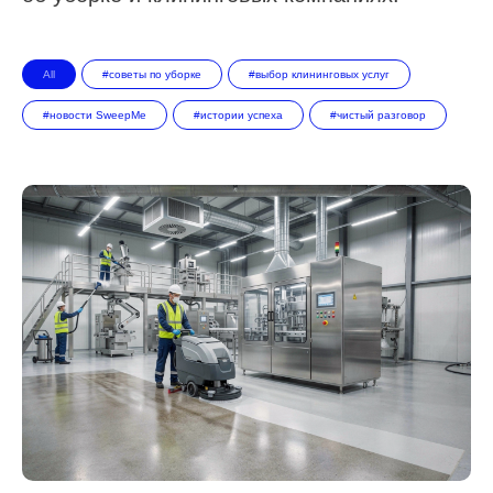
All
#cоветы по уборке
#выбор клининговых услуг
#новости SweepMe
#истории успеха
#чистый разговор