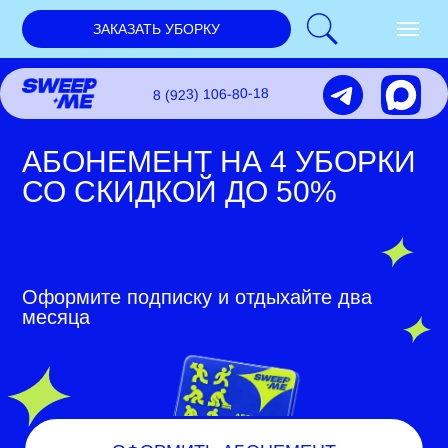
ЗАКАЗАТЬ УБОРКУ
8 (923) 106-80-18
АБОНЕМЕНТ НА 4 УБОРКИ
СО СКИДКОЙ ДО 50%
Оформите подписку и отдыхайте два
месяца