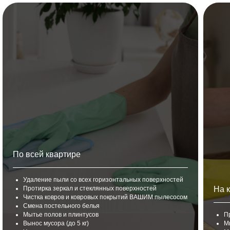
По всей квартире
Удаление пыли со всех горизонтальных поверхностей
Протирка зеркал и стеклянных поверхностей
На 
Чистка ковров и ковровых покрытий ВАШИМ пылесосом
Смена постельного белья
Мытье полов и плинтусов
П
Вынос мусора (до 5 кг)
М