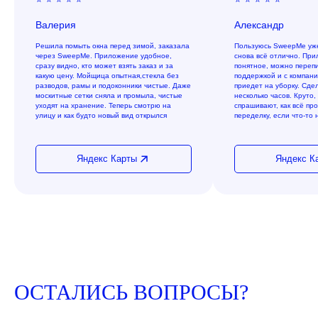
Валерия
Александр
Решила помыть окна перед зимой, заказала
Пользуюсь SweepMe уже
через SweepMe. Приложение удобное,
снова всё отлично. При
сразу видно, кто может взять заказ и за
понятное, можно перепи
какую цену. Мойщица опытная,стекла без
поддержкой и с компани
разводов, рамы и подоконники чистые. Даже
приедет на уборку. Сде
москитные сетки сняла и промыла, чистые
несколько часов. Круто,
уходят на хранение. Теперь смотрю на
спрашивают, как всё пр
улицу и как будто новый вид открылся
переделку, если что-то 
Яндекс Карты
Яндекс К
ОСТАЛИСЬ ВОПРОСЫ?