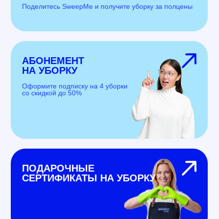
Поделитесь SweepMe и получите уборку за полцены
АБОНЕМЕНТ
НА УБОРКУ
Оформите подписку на 4 уборки
со скидкой до 50%
ПОДАРОЧНЫЕ
СЕРТИФИКАТЫ НА УБОРКУ