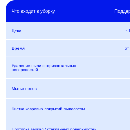
Что входит в уборку
Подде
Цена
≈ 
Время
от
Удаление пыли с горизонтальных
поверхностей
Мытье полов
Чистка ковровых покрытий пылесосом
Протирка зеркал / стеклянных поверхностей