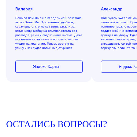
Валерия
Александр
Решила помыть окна перед зимой, заказала
Пользуюсь SweepMe уже
через SweepMe. Приложение удобное,
снова всё отлично. При
сразу видно, кто может взять заказ и за
понятное, можно перепи
какую цену. Мойщица опытная,стекла без
поддержкой и с компани
разводов, рамы и подоконники чистые. Даже
приедет на уборку. Сде
москитные сетки сняла и промыла, чистые
несколько часов. Круто,
уходят на хранение. Теперь смотрю на
спрашивают, как всё пр
улицу и как будто новый вид открылся
переделку, если что-то 
Яндекс Карты
Яндекс К
ОСТАЛИСЬ ВОПРОСЫ?