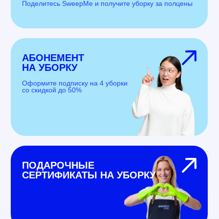
Поделитесь SweepMe и получите уборку за полцены
АБОНЕМЕНТ
НА УБОРКУ
Оформите подписку на 4 уборки
со скидкой до 50%
ПОДАРОЧНЫЕ
СЕРТИФИКАТЫ НА УБОРКУ