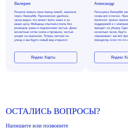
Валерия
Александр
Решила помыть окна перед зимой, заказала
Пользуюсь SweepMe уже
через SweepMe. Приложение удобное,
снова всё отлично. При
сразу видно, кто может взять заказ и за
понятное, можно перепи
какую цену. Мойщица опытная,стекла без
поддержкой и с компани
разводов, рамы и подоконники чистые. Даже
приедет на уборку. Сде
москитные сетки сняла и промыла, чистые
несколько часов. Круто,
уходят на хранение. Теперь смотрю на
спрашивают, как всё пр
улицу и как будто новый вид открылся
переделку, если что-то 
Яндекс Карты
Яндекс К
ОСТАЛИСЬ ВОПРОСЫ?
Напишите или позвоните