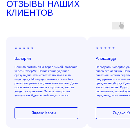
ОТЗЫВЫ НАШИХ
КЛИЕНТОВ
⭐ ⭐ ⭐ ⭐ ⭐
⭐ ⭐ ⭐ ⭐ ⭐
Валерия
Александр
Решила помыть окна перед зимой, заказала
Пользуюсь SweepMe уже
через SweepMe. Приложение удобное,
снова всё отлично. При
сразу видно, кто может взять заказ и за
понятное, можно перепи
какую цену. Мойщица опытная,стекла без
поддержкой и с компани
разводов, рамы и подоконники чистые. Даже
приедет на уборку. Сде
москитные сетки сняла и промыла, чистые
несколько часов. Круто,
уходят на хранение. Теперь смотрю на
спрашивают, как всё пр
улицу и как будто новый вид открылся
переделку, если что-то 
Яндекс Карты
Яндекс К